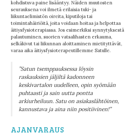
kohdistuva paine lisääntyy. Näiden muutosten
seurauksena voi ilmetä erilaisia tuki- ja
liikuntaelimistön oireita, kiputiloja tai
toimintahäiriöitä, joita voidaan hoitaa ja helpottaa
äitiysfysioterapiassa. Jos esimerkiksi synnytyksestä
palautuminen, suorien vatsalihasten erkauma,
selkäkivut tai liikunnan aloittaminen mietityttävät,
varaa aika äitiysfysioterapeutillemme Satulle.
”Satun tsemppauksessa löysin
raskauksien jäljiltä kadonneen
keskivartalon uudelleen, opin syömään
puhtaasti ja sain uutta pontta
arkiurheiluun. Satu on asiakaslähtöinen,
kannustava ja aina niin positiivinen!”
AJANVARAUS