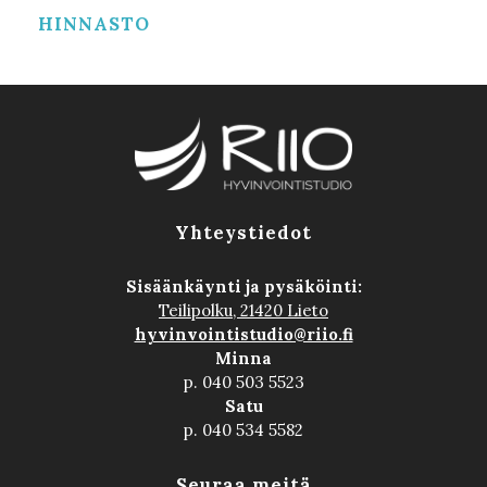
HINNASTO
Yhteystiedot
Sisäänkäynti ja pysäköinti:
Teilipolku, 21420 Lieto
hyvinvointistudio@riio.fi
Minna
p. 040 503 5523
Satu
p. 040 534 5582
Seuraa meitä