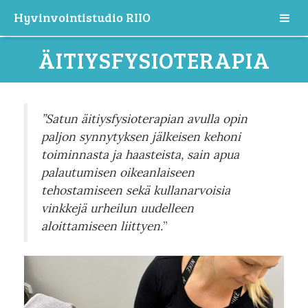
Hyvinvointistudio RIIO
ÄITIYSFYSIOTERAPIA
”Satun äitiysfysioterapian avulla opin
paljon synnytyksen jälkeisen kehoni
toiminnasta ja haasteista, sain apua
palautumisen oikeanlaiseen
tehostamiseen sekä kullanarvoisia
vinkkejä urheilun uudelleen
aloittamiseen liittyen.
”